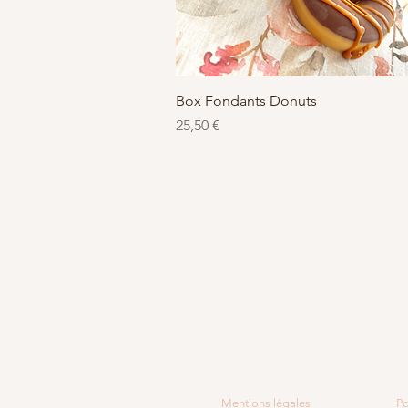
Aperçu rapide
Box Fondants Donuts
Prix
25,50 €
Mentions légales
Po