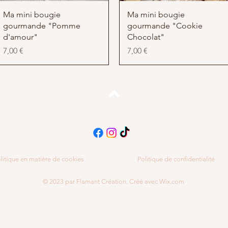
Aperçu rapide
Aperçu rapide
Ma mini bougie
Ma mini bougie
gourmande "Pomme
gourmande "Cookie
d'amour"
Chocolat"
Prix
Prix
7,00 €
7,00 €
Haut de page
litique en matière de cookies
Politique de confidentialité
© 2023 par Flamant Création. Créé avec
Wix.com