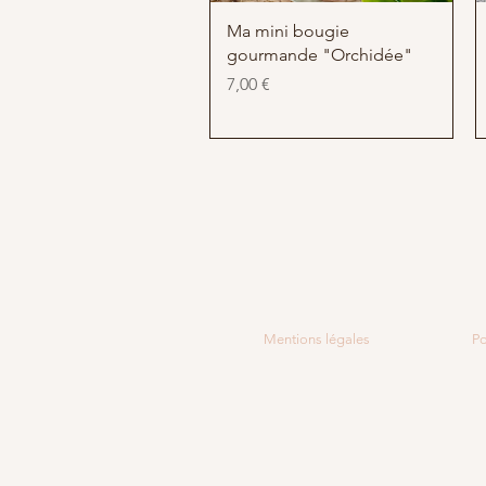
Aperçu rapide
Ma mini bougie
gourmande "Orchidée"
Prix
7,00 €
Mentions légales
Po